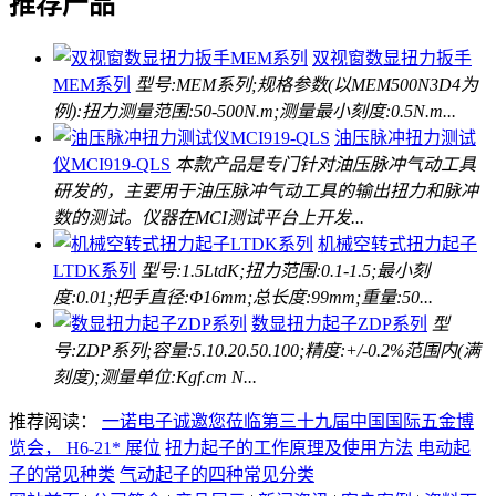
推荐产品
双视窗数显扭力扳手
MEM系列
型号:MEM系列;规格参数(以MEM500N3D4为
例):扭力测量范围:50-500N.m;测量最小刻度:0.5N.m...
油压脉冲扭力测试
仪MCI919-QLS
本款产品是专门针对油压脉冲气动工具
研发的，主要用于油压脉冲气动工具的输出扭力和脉冲
数的测试。仪器在MCI测试平台上开发...
机械空转式扭力起子
LTDK系列
型号:1.5LtdK;扭力范围:0.1-1.5;最小刻
度:0.01;把手直径:Φ16mm;总长度:99mm;重量:50...
数显扭力起子ZDP系列
型
号:ZDP系列;容量:5.10.20.50.100;精度:+/-0.2%范围内(满
刻度);测量单位:Kgf.cm N...
推荐阅读：
一诺电子诚邀您莅临第三十九届中国国际五金博
览会， H6-21* 展位
扭力起子的工作原理及使用方法
电动起
子的常见种类
气动起子的四种常见分类