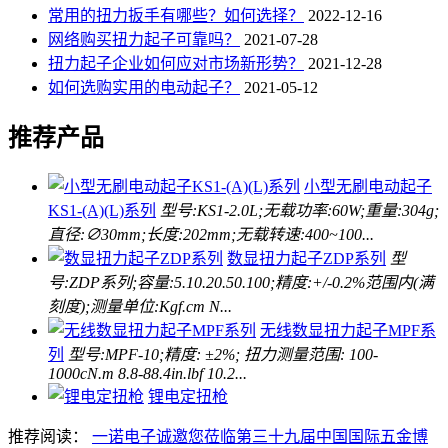
常用的扭力扳手有哪些？如何选择？
2022-12-16
网络购买扭力起子可靠吗？
2021-07-28
扭力起子企业如何应对市场新形势？
2021-12-28
如何选购实用的电动起子？
2021-05-12
推荐产品
小型无刷电动起子
KS1-(A)(L)系列
型号:KS1-2.0L;无载功率:60W;重量:304g;
直径:∅30mm;长度:202mm;无载转速:400~100...
数显扭力起子ZDP系列
型
号:ZDP系列;容量:5.10.20.50.100;精度:+/-0.2%范围内(满
刻度);测量单位:Kgf.cm N...
无线数显扭力起子MPF系
列
型号:MPF-10;精度: ±2%; 扭力测量范围: 100-
1000cN.m 8.8-88.4in.lbf 10.2...
锂电定扭枪
推荐阅读：
一诺电子诚邀您莅临第三十九届中国国际五金博