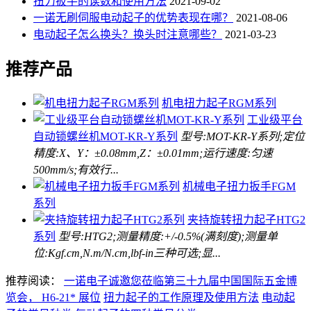
扭力扳手的读数和使用方法
2021-09-02
一诺无刷伺服电动起子的优势表现在哪？
2021-08-06
电动起子怎么换头？换头时注意哪些？
2021-03-23
推荐产品
机电扭力起子RGM系列
工业级平台
自动锁螺丝机MOT-KR-Y系列
型号:MOT-KR-Y系列;定位
精度:X、Y：±0.08mm,Z：±0.01mm;运行速度:匀速
500mm/s;有效行...
机械电子扭力扳手FGM
系列
夹持旋转扭力起子HTG2
系列
型号:HTG2;测量精度:+/-0.5%(满刻度);测量单
位:Kgf.cm,N.m/N.cm,lbf-in三种可选;显...
推荐阅读：
一诺电子诚邀您莅临第三十九届中国国际五金博
览会， H6-21* 展位
扭力起子的工作原理及使用方法
电动起